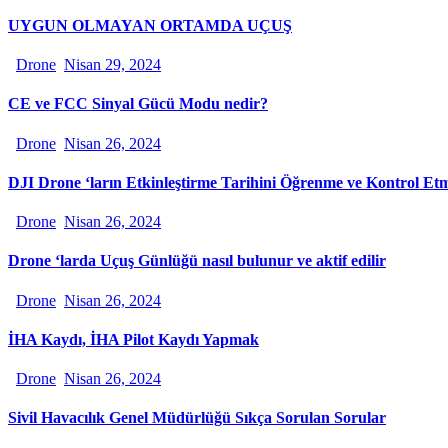
UYGUN OLMAYAN ORTAMDA UÇUŞ
Drone
Nisan 29, 2024
CE ve FCC Sinyal Gücü Modu nedir?
Drone
Nisan 26, 2024
DJI Drone ‘ların Etkinleştirme Tarihini Öğrenme ve Kontrol Et
Drone
Nisan 26, 2024
Drone ‘larda Uçuş Günlüğü nasıl bulunur ve aktif edilir
Drone
Nisan 26, 2024
İHA Kaydı, İHA Pilot Kaydı Yapmak
Drone
Nisan 26, 2024
Sivil Havacılık Genel Müdürlüğü Sıkça Sorulan Sorular