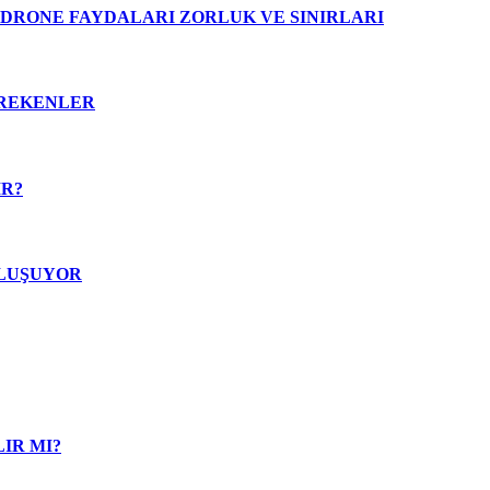
 DRONE FAYDALARI ZORLUK VE SINIRLARI
EREKENLER
İR?
OLUŞUYOR
IR MI?