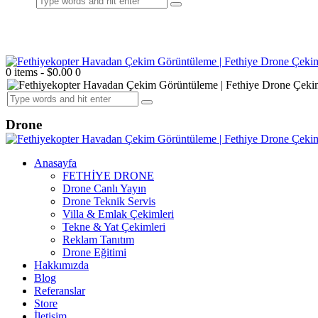
0 items
-
$0.00
0
Drone
Anasayfa
FETHİYE DRONE
Drone Canlı Yayın
Drone Teknik Servis
Villa & Emlak Çekimleri
Tekne & Yat Çekimleri
Reklam Tanıtım
Drone Eğitimi
Hakkımızda
Blog
Referanslar
Store
İletişim