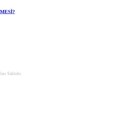
MESİ?
rı Saklıdır.