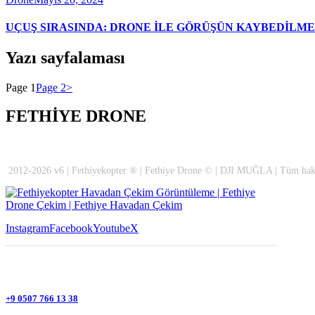
UÇUŞ SIRASINDA: DRONE İLE GÖRÜŞÜN KAYBEDİLME
Yazı sayfalaması
Page
1
Page
2
>
FETHİYE DRONE
2012-2026 v6 | Fethiyekopter ® | Fethiye Drone © | DJI MUĞLA | Tüm hakla
Instagram
Facebook
Youtube
X
+9 0507 766 13 38