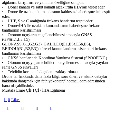
algılama, karıştırma ve yanıltma özelliğine sahiptir.
• Döner kanatlı ve sabit kanatlı alçak irtifa İHA’ları tespit eder.
• Drone ile uzaktan kumandasının kablosuz haberleşmesini tespit
eder.
• UHF, S ve C aralığında frekans bantlarını tespit eder.
• Drone/İHA ile uzaktan kumandasının haberleşme frekans
bantlarının karıştırılması
• Otonom uçuşların engellenebilmesi amacıyla GNSS
(GPS(L1,L2,L5),
GLONASS(G1,G2,G3), GALILEO(E1,E5a,E5b,E6),
BEIDOU(B1,B2,B3)) küresel konumlandırma sistemleri frekans
bantlarının karıştırılması
• GNSS bantlarında Koordinat Yanıltma Sistemi (SPOOFING)
• Otonom uçuş yapan tehditlerin engellenmesi amacıyla yayılan
sahte GNSS sinyalleri
• Tehdidin korunan bölgeden uzaklaştırılması
Drone’lar hakkında daha fazla bilgi, soru öneri ve teknik detaylar
hakkında danışmak için fethiyekopter@hotmail.com adresinden
bana ulaşabilirsiniz.
Mustafa Emre ÇİFTÇİ / İHA Eğitmeni
0
Likes