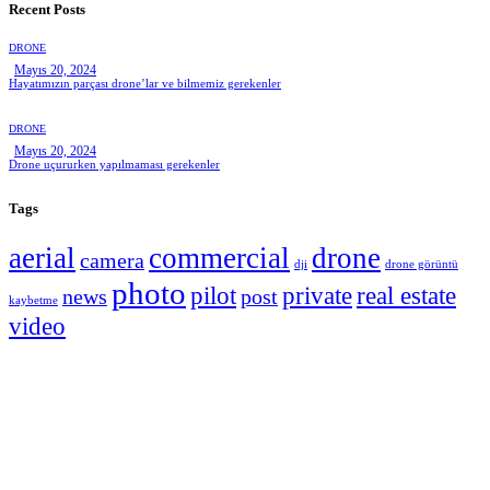
Recent Posts
DRONE
Mayıs 20, 2024
Hayatımızın parçası drone’lar ve bilmemiz gerekenler
DRONE
Mayıs 20, 2024
Drone uçururken yapılmaması gerekenler
Tags
aerial
commercial
drone
camera
dji
drone görüntü
photo
pilot
private
real estate
news
post
kaybetme
video