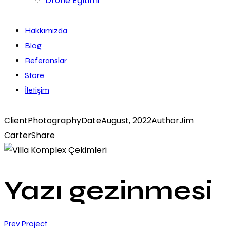
Drone Eğitimi
Hakkımızda
Blog
Referanslar
Store
İletişim
Client
Photography
Date
August, 2022
Author
Jim
Carter
Share
Yazı gezinmesi
Prev Project