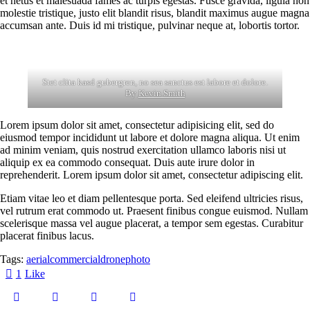
et netus et malesuada fames ac turpis egestas. Fusce gravida, ligula non
molestie tristique, justo elit blandit risus, blandit maximus augue magna
accumsan ante. Duis id mi tristique, pulvinar neque at, lobortis tortor.
Stet clita kasd gubergren, no sea sanctus est labore et dolore.
By
Kevin Smith
Lorem ipsum dolor sit amet, consectetur adipisicing elit, sed do
eiusmod tempor incididunt ut labore et dolore magna aliqua. Ut enim
ad minim veniam, quis nostrud exercitation ullamco laboris nisi ut
aliquip ex ea commodo consequat. Duis aute irure dolor in
reprehenderit. Lorem ipsum dolor sit amet, consectetur adipiscing elit.
Etiam vitae leo et diam pellentesque porta. Sed eleifend ultricies risus,
vel rutrum erat commodo ut. Praesent finibus congue euismod. Nullam
scelerisque massa vel augue placerat, a tempor sem egestas. Curabitur
placerat finibus lacus.
Tags:
aerial
commercial
drone
photo
1
Like