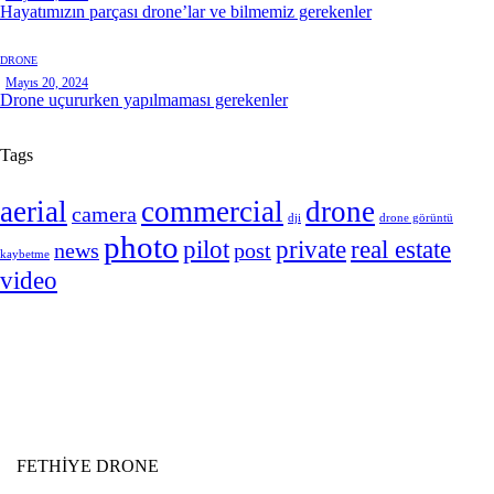
Hayatımızın parçası drone’lar ve bilmemiz gerekenler
DRONE
Mayıs 20, 2024
Drone uçururken yapılmaması gerekenler
Tags
aerial
commercial
drone
camera
dji
drone görüntü
photo
pilot
private
real estate
news
post
kaybetme
video
FETHİYE DRONE