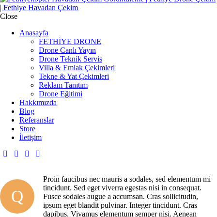
Close
Anasayfa
FETHİYE DRONE
Drone Canlı Yayın
Drone Teknik Servis
Villa & Emlak Çekimleri
Tekne & Yat Çekimleri
Reklam Tanıtım
Drone Eğitimi
Hakkımızda
Blog
Referanslar
Store
İletişim
Proin faucibus nec mauris a sodales, sed elementum mi
tincidunt. Sed eget viverra egestas nisi in consequat.
Q
Fusce sodales augue a accumsan. Cras sollicitudin,
ipsum eget blandit pulvinar. Integer tincidunt. Cras
dapibus. Vivamus elementum semper nisi. Aenean