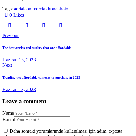
Tags:
aerial
commercial
drone
photo
0
Likes
Previous
The best angles and quality that are affordable
Haziran 13, 2023
Next
Trending yet affordable cameras to purchase in 2023
Haziran 13, 2023
Leave a comment
Name
E-mail
Daha sonraki yorumlarımda kullanılması için adım, e-posta