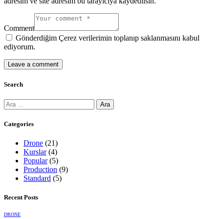
adresim ve site adresim bu tarayıcıya kaydedilsin.
Comment
Gönderdiğim Çerez verilerimin toplanıp saklanmasını kabul
ediyorum.
Search
Categories
Drone
(21)
Kurslar
(4)
Popular
(5)
Production
(9)
Standard
(5)
Recent Posts
DRONE