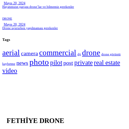
Mayıs 20, 2024
Hayatımızın parçası drone’lar ve bilmemiz gerekenler
DRONE
Mayıs 20, 2024
Drone uçururken yapılmaması gerekenler
Tags
aerial
commercial
drone
camera
dji
drone görüntü
photo
pilot
private
real estate
news
post
kaybetme
video
FETHİYE DRONE