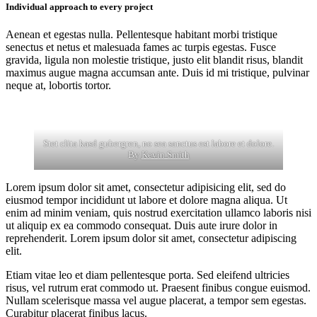
Individual approach to every project
Aenean et egestas nulla. Pellentesque habitant morbi tristique
senectus et netus et malesuada fames ac turpis egestas. Fusce
gravida, ligula non molestie tristique, justo elit blandit risus, blandit
maximus augue magna accumsan ante. Duis id mi tristique, pulvinar
neque at, lobortis tortor.
Stet clita kasd gubergren, no sea sanctus est labore et dolore.
By
Kevin Smith
Lorem ipsum dolor sit amet, consectetur adipisicing elit, sed do
eiusmod tempor incididunt ut labore et dolore magna aliqua. Ut
enim ad minim veniam, quis nostrud exercitation ullamco laboris nisi
ut aliquip ex ea commodo consequat. Duis aute irure dolor in
reprehenderit. Lorem ipsum dolor sit amet, consectetur adipiscing
elit.
Etiam vitae leo et diam pellentesque porta. Sed eleifend ultricies
risus, vel rutrum erat commodo ut. Praesent finibus congue euismod.
Nullam scelerisque massa vel augue placerat, a tempor sem egestas.
Curabitur placerat finibus lacus.