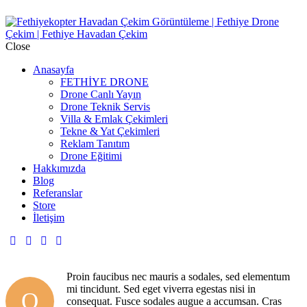
Close
Anasayfa
FETHİYE DRONE
Drone Canlı Yayın
Drone Teknik Servis
Villa & Emlak Çekimleri
Tekne & Yat Çekimleri
Reklam Tanıtım
Drone Eğitimi
Hakkımızda
Blog
Referanslar
Store
İletişim
Proin faucibus nec mauris a sodales, sed elementum
mi tincidunt. Sed eget viverra egestas nisi in
Q
consequat. Fusce sodales augue a accumsan. Cras