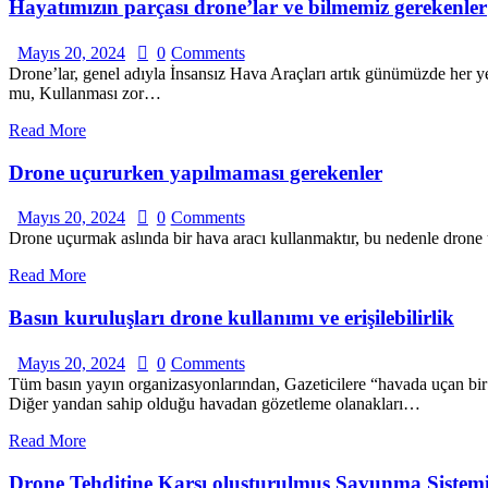
Hayatımızın parçası drone’lar ve bilmemiz gerekenler
Mayıs 20, 2024
0
Comments
Drone’lar, genel adıyla İnsansız Hava Araçları artık günümüzde her yer
mu, Kullanması zor…
Read More
Drone uçururken yapılmaması gerekenler
Mayıs 20, 2024
0
Comments
Drone uçurmak aslında bir hava aracı kullanmaktır, bu nedenle drone
Read More
Basın kuruluşları drone kullanımı ve erişilebilirlik
Mayıs 20, 2024
0
Comments
Tüm basın yayın organizasyonlarından, Gazeticilere “havada uçan bir 
Diğer yandan sahip olduğu havadan gözetleme olanakları…
Read More
Drone Tehditine Karşı oluşturulmuş Savunma Sistem