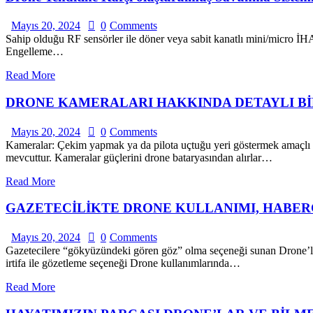
Mayıs 20, 2024
0
Comments
Sahip olduğu RF sensörler ile döner veya sabit kanatlı mini/micro İHA
Engelleme…
Read More
DRONE KAMERALARI HAKKINDA DETAYLI Bİ
Mayıs 20, 2024
0
Comments
Kameralar: Çekim yapmak ya da pilota uçtuğu yeri göstermek amaçlı 
mevcuttur. Kameralar güçlerini drone bataryasından alırlar…
Read More
GAZETECİLİKTE DRONE KULLANIMI, HABERC
Mayıs 20, 2024
0
Comments
Gazetecilere “gökyüzündeki gören göz” olma seçeneği sunan Drone’lar b
irtifa ile gözetleme seçeneği Drone kullanımlarında…
Read More