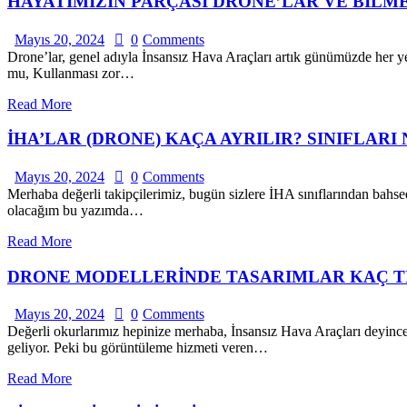
HAYATIMIZIN PARÇASI DRONE’LAR VE BİL
Mayıs 20, 2024
0
Comments
Drone’lar, genel adıyla İnsansız Hava Araçları artık günümüzde her yer
mu, Kullanması zor…
Read More
İHA’LAR (DRONE) KAÇA AYRILIR? SINIFLARI
Mayıs 20, 2024
0
Comments
Merhaba değerli takipçilerimiz, bugün sizlere İHA sınıflarından bahsed
olacağım bu yazımda…
Read More
DRONE MODELLERİNDE TASARIMLAR KAÇ T
Mayıs 20, 2024
0
Comments
Değerli okurlarımız hepinize merhaba, İnsansız Hava Araçları deyince
geliyor. Peki bu görüntüleme hizmeti veren…
Read More