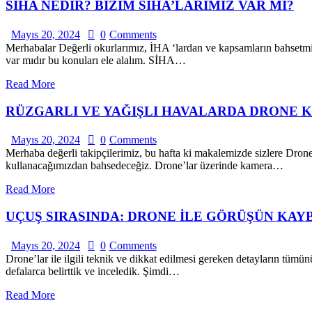
SİHA NEDİR? BİZİM SİHA’LARIMIZ VAR MI?
Mayıs 20, 2024
0
Comments
Merhabalar Değerli okurlarımız, İHA ‘lardan ve kapsamların bahsetmi
var mıdır bu konuları ele alalım. SİHA…
Read More
RÜZGARLI VE YAĞIŞLI HAVALARDA DRONE K
Mayıs 20, 2024
0
Comments
Merhaba değerli takipçilerimiz, bu hafta ki makalemizde sizlere Drone
kullanacağımızdan bahsedeceğiz. Drone’lar üzerinde kamera…
Read More
UÇUŞ SIRASINDA: DRONE İLE GÖRÜŞÜN KAY
Mayıs 20, 2024
0
Comments
Drone’lar ile ilgili teknik ve dikkat edilmesi gereken detayların tümü
defalarca belirttik ve inceledik. Şimdi…
Read More